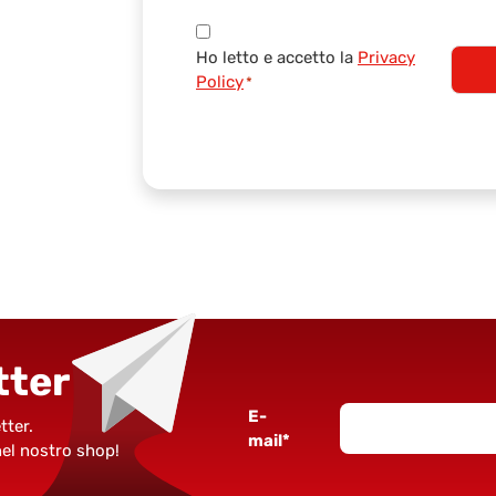
Consenso
Ho letto e accetto la
Privacy
*
Policy
*
tter
E-
tter.
mail*
nel nostro shop!