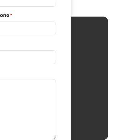
fono
*