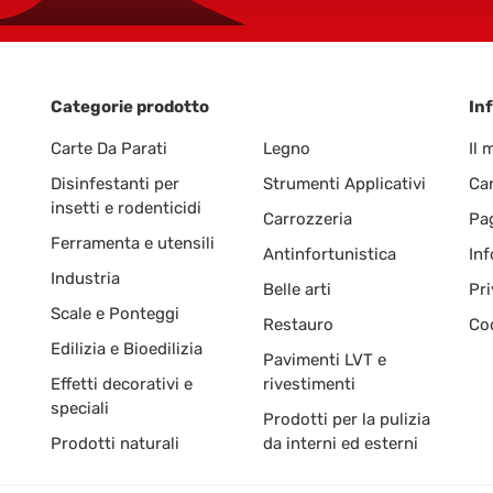
Categorie prodotto
Inf
Carte Da Parati
Legno
Il 
Disinfestanti per
Strumenti Applicativi
Car
insetti e rodenticidi
Carrozzeria
Pa
Ferramenta e utensili
Antinfortunistica
Inf
Industria
Belle arti
Pri
Scale e Ponteggi
Restauro
Coo
Edilizia e Bioedilizia
Pavimenti LVT e
Effetti decorativi e
rivestimenti
speciali
Prodotti per la pulizia
Prodotti naturali
da interni ed esterni