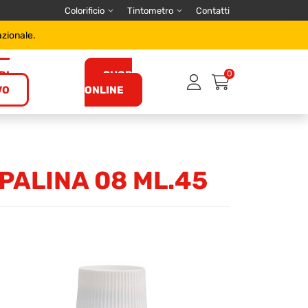
Colorificio
Tintometro
Contatti
azionale.
DI
SHOP
0
VO
ONLINE
PALINA 08 ML.45