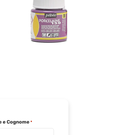
 e Cognome
*