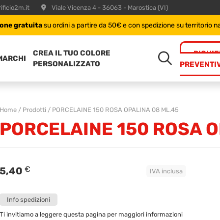
ificio2m.it
Viale Vicenza 4 - 36063 - Marostica (VI)
one gratuita
su ordini a partire da 50€ e con spedizione su territorio n
CREA IL TUO COLORE
RICHIE
MARCHI
PERSONALIZZATO
PREVENTI
Home
/
Prodotti
/
PORCELAINE 150 ROSA OPALINA 08 ML.45
PORCELAINE 150 ROSA O
€
5,40
IVA inclusa
Info spedizioni
Ti invitiamo a leggere questa pagina per maggiori informazioni