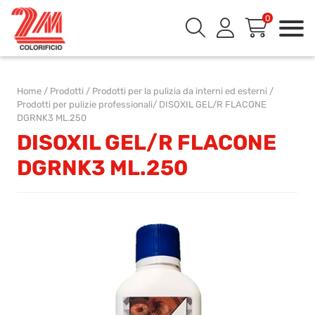
0
Home
/
Prodotti
/
Prodotti per la pulizia da interni ed esterni
/
Prodotti per pulizie professionali​
/
DISOXIL GEL/R FLACONE
DGRNK3 ML.250
DISOXIL GEL/R FLACONE
DGRNK3 ML.250