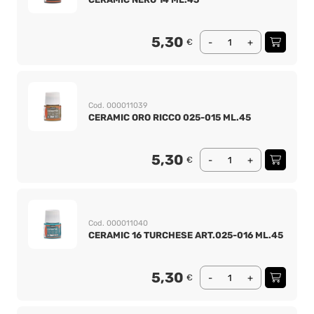
5,30
€
-
+
Cod. 000011039
CERAMIC ORO RICCO 025-015 ML.45
5,30
€
-
+
Cod. 000011040
CERAMIC 16 TURCHESE ART.025-016 ML.45
5,30
€
-
+