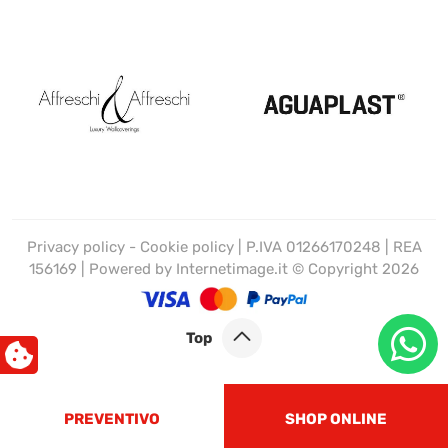
Privacy policy
-
Cookie policy
| P.IVA 01266170248 | REA
156169 | Powered by
Internetimage.it
© Copyright 2026
Top
PREVENTIVO
SHOP ONLINE